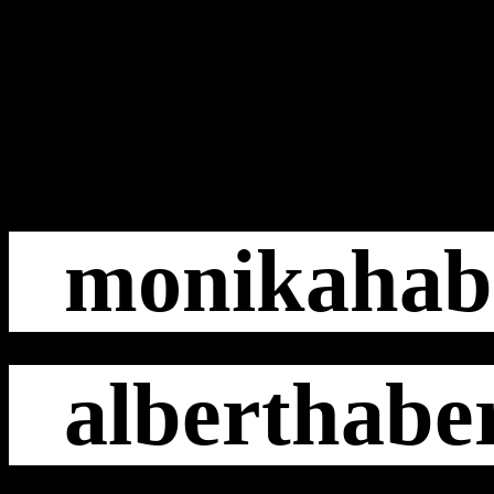
monikahab
alberthabe